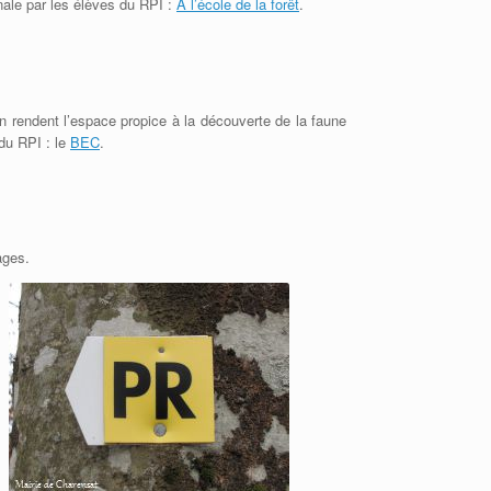
nale par les élèves du RPI :
A l’école de la forêt
.
n rendent l’espace propice à la découverte de la faune
 du RPI : le
BEC
.
ages.