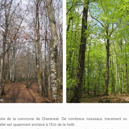
toire de la commune de Charensat. De nombreux ruisseaux traversent ou l
let est quasiment enclavé à l’Est de la forêt.