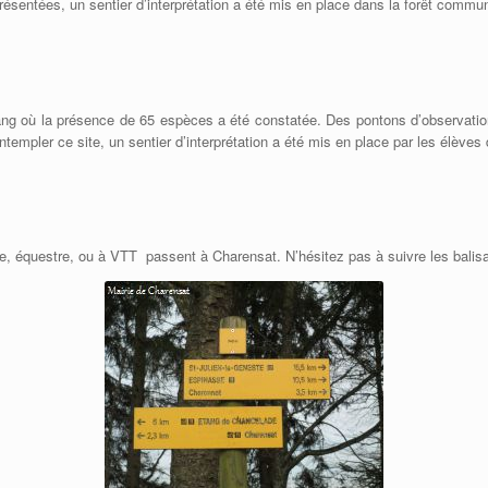
résentées, un sentier d’interprétation a été mis en place dans la forêt commu
tang où la présence de 65 espèces a été constatée. Des pontons d’observatio
templer ce site, un sentier d’interprétation a été mis en place par les élèves
e, équestre, ou à VTT passent à Charensat. N’hésitez pas à suivre les balis